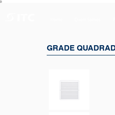
():
Home
Quem Somos
P
GRADE QUADRADA