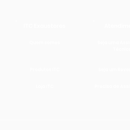
ITC Exaustores
Atendim
Quem somos
Seja uma Assi
Técnic
Produtos ITC
Seja um Rev
Loja ITC
Precisa de Ass