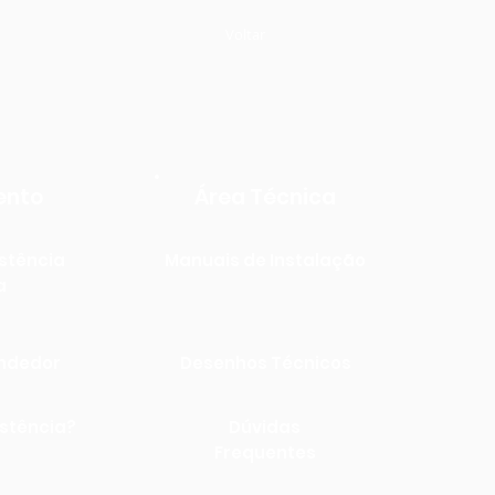
Voltar
ento
Área Técnica
stência
Manuais de Instalação
a
endedor
Desenhos Técnicos
istência?
Dúvidas
Frequentes