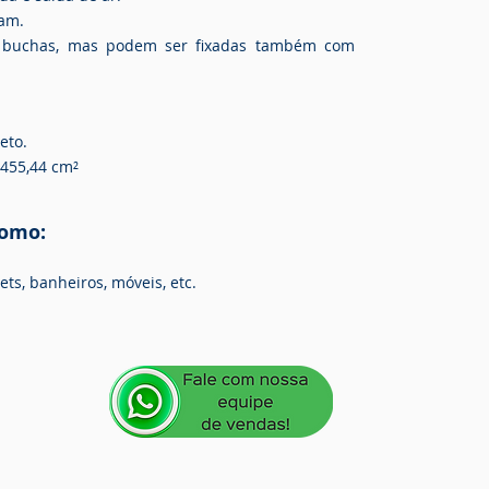
jam.
 buchas, mas podem ser fixadas também com
eto.
 455,44
cm²
como:
ets, banheiros, móveis, etc.