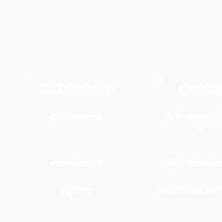
ITC Exaustores
Atendim
Quem somos
Seja uma Assi
Técnic
Produtos ITC
Seja um Rev
Loja ITC
Precisa de Ass