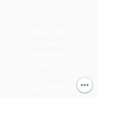
ITC
Exaustores
Quem somos
Produtos ITC
Loja ITC
Atendimento
Seja uma Assistência Técnica
Seja um Revendedor
Precisa de Assistência?