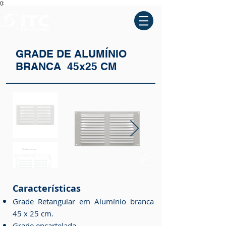
():
GRADE DE ALUMÍNIO
BRANCA 45x25 CM
Características
Grade Retangular em Alumínio
branca
45
x 25
cm.
Grade encartelada.