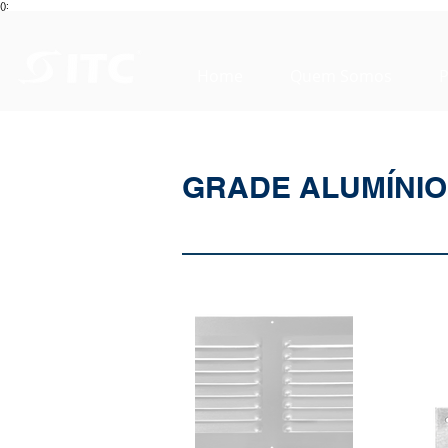
():
Home
Quem Somos
P
GRADE ALUMÍNIO