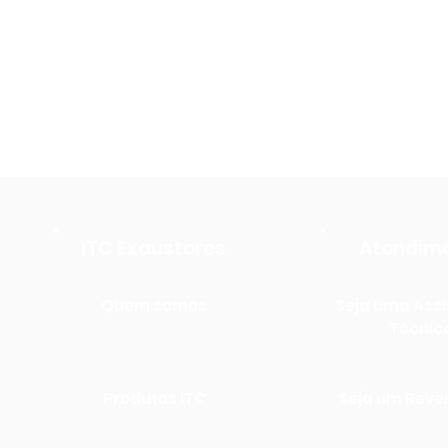
ITC Exaustores
Atendim
Quem somos
Seja uma Assi
Técnic
Produtos ITC
Seja um Rev