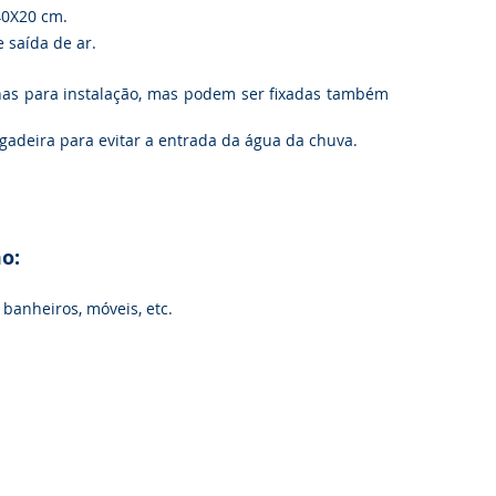
0
X20
cm.
 saída de ar.
s para instalação, mas podem ser fixadas também
adeira para evitar a entrada da água da chuva.
.
o:
 banheiros, móveis, etc.