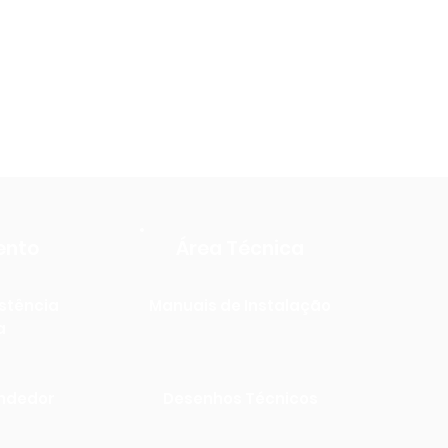
Voltar
ento
Área Técnica
stência
Manuais de Instalação
a
endedor
Desenhos Técnicos