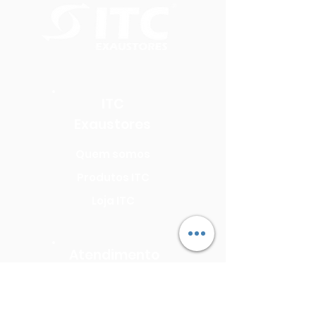
ITC
Exaustores
Quem somos
Produtos ITC
Loja ITC
Atendimento
Seja uma Assistência Técnica
Seja um Revendedor