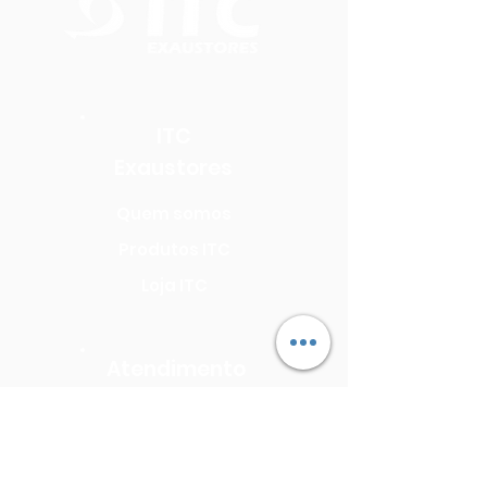
ITC
Exaustores
Quem somos
Produtos ITC
Loja ITC
Atendimento
Seja uma Assistência Técnica
Seja um Revendedor