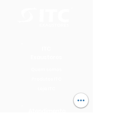
ITC
Exaustores
Quem somos
Produtos ITC
Loja ITC
Atendimento
Seja uma Assistência Técnica