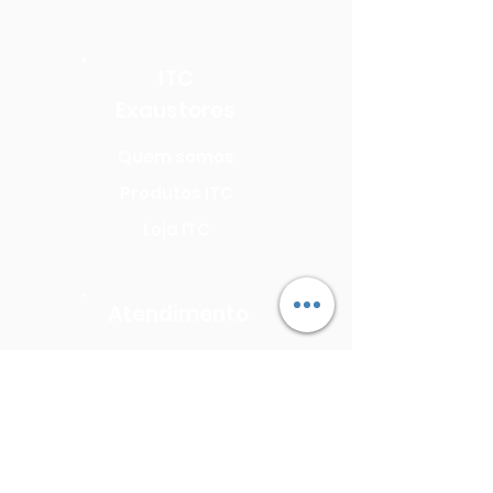
ITC
Exaustores
Quem somos
Produtos ITC
Loja ITC
Atendimento
Seja uma Assistência Técnica
Seja um Revendedor
Precisa de Assistência?