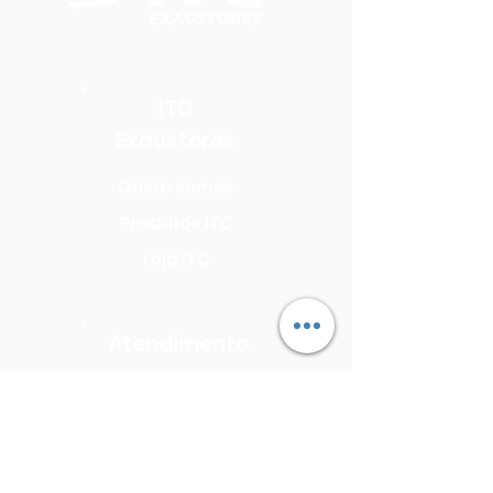
ITC
Exaustores
Quem somos
Produtos ITC
Loja ITC
Atendimento
Seja uma Assistência Técnica
Seja um Revendedor
Precisa de Assistência?