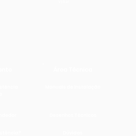
Voltar
ento
Área Técnica
stência
Manuais de Instalação
a
endedor
Desenhos Técnicos
istência?
Dúvidas