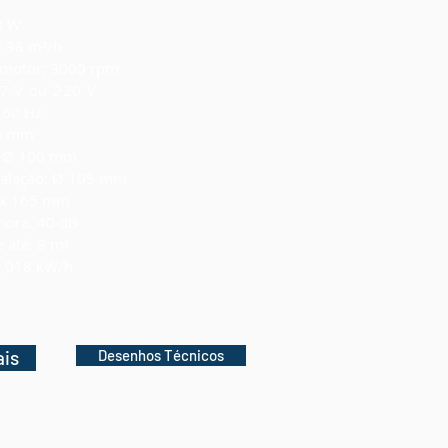
8 W
: 98 m³/h
 motor: 3000 rpm
7 V ou 220 V
 60 Hz
90 mm
r: Ø 100 mm
stalação: Ø 105 mm
 x 165 mm
nora: 40 dB
e até: 8 m²
,018 kW/h
is
Desenhos Técnicos