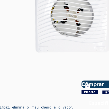
Comprar
ED030
E
Especif
Eficaz, elimina o mau cheiro e o vapor.