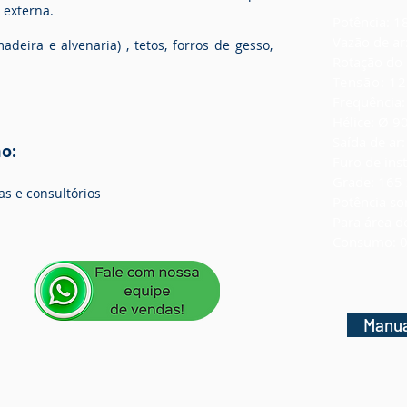
 externa.
Potência: 1
Vazão de ar
deira e alvenaria) , tetos, forros de gesso,
Rotação do
Tensão: 12
Frequência:
Hélice: Ø 
Saída de a
o:
Furo de in
Grade: 165
las e consultórios
Potência so
Para área d
Consumo: 0
Manua