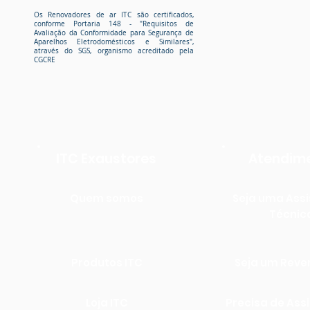
Os Renovadores de ar ITC são certificados,
conforme Portaria 148
- "Requisitos de
Avaliação da Conformidade para Segurança de
Aparelhos Eletrodomésticos e Similares",
através do SGS, organismo acreditado pela
CGCRE
ITC Exaustores
Atendim
Quem somos
Seja uma Assi
Técnic
Produtos ITC
Seja um Rev
Loja ITC
Precisa de Ass