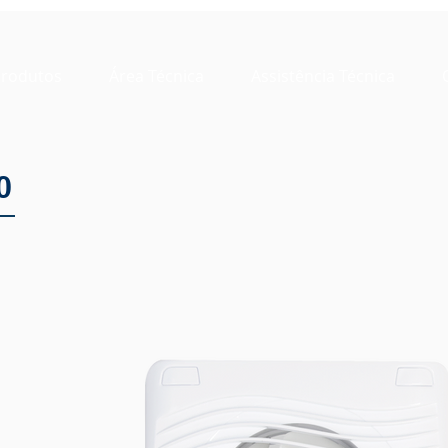
rodutos
Área Técnica
Assistência Técnica
0