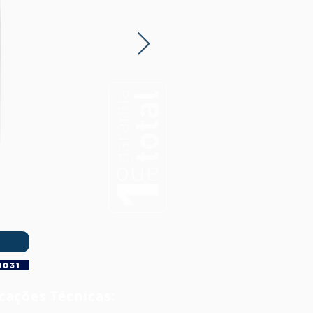
D031
icações Técnicas: