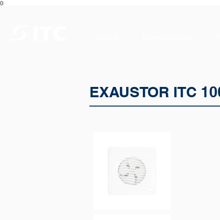
():
Home
Quem Somos
P
EXAUSTOR ITC 10