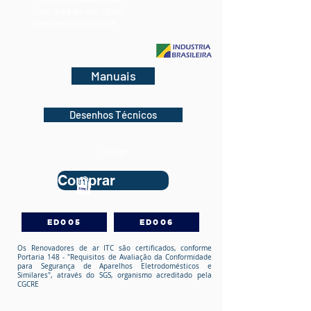
Para área de até: 10 m²
Consumo: 0,018 kW/h
Manuais
Desenhos Técnicos
Voltar
Comprar
ED005
ED006
Os Renovadores de ar ITC são certificados, conforme
Portaria 148
- "Requisitos de Avaliação da Conformidade
para Segurança de Aparelhos Eletrodomésticos e
Similares", através do SGS, organismo acreditado pela
CGCRE